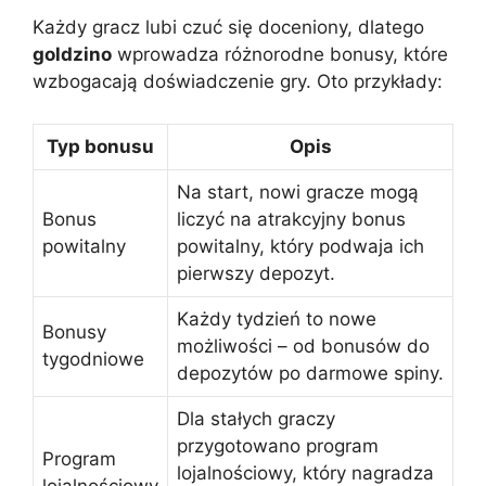
Każdy gracz lubi czuć się doceniony, dlatego
goldzino
wprowadza różnorodne bonusy, które
wzbogacają doświadczenie gry. Oto przykłady:
Typ bonusu
Opis
Na start, nowi gracze mogą
Bonus
liczyć na atrakcyjny bonus
powitalny
powitalny, który podwaja ich
pierwszy depozyt.
Każdy tydzień to nowe
Bonusy
możliwości – od bonusów do
tygodniowe
depozytów po darmowe spiny.
Dla stałych graczy
przygotowano program
Program
lojalnościowy, który nagradza
lojalnościowy