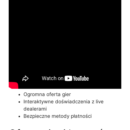
Ogromna oferta gier
Interaktywne doświadczenia z live
dealerami
Bezpieczne metody płatności