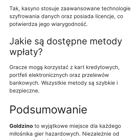
Tak, kasyno stosuje zaawansowane technologie
szyfrowania danych oraz posiada licencje, co
potwierdza jego wiarygodność.
Jakie są dostępne metody
wpłaty?
Gracze mogą korzystać z kart kredytowych,
portfeli elektronicznych oraz przelewów
bankowych. Wszystkie metody są szybkie i
bezpieczne.
Podsumowanie
Goldzino
to wyjątkowe miejsce dla każdego
miłośnika gier hazardowych. Niezależnie od