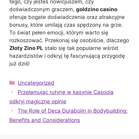
tego, czy jesteś nowicjuszem, czy
doświadczonym graczem,
goldzino casino
oferuje bogate doświadczenia oraz atrakcyjne
bonusy, które umilają czas spędzony na grze.
To świat pełen emocji, którym warto się
rozkoszować. Przekonaj się osobiście, dlaczego
Złoty Zino PL
stało się tak popularne wśród
hazardzistów i odkryj tę fascynującą przygodę
już dziś!
Categories
Uncategorized
Przełamując rutynę w kasynie Casoola
odkryj magiczne opinie
The Role of Deca Durabolin in Bodybuilding:
Benefits and Considerations