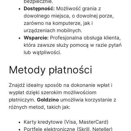
bezpiecznie.
Dostępność:
Możliwość grania z
dowolnego miejsca, o dowolnej porze,
zarówno na komputerze, jak i
urządzeniach mobilnych.
Wsparcie:
Profesjonalna obsługa klienta,
która zawsze służy pomocą w razie pytań
lub wątpliwości.
Metody płatności
Znajdź idealny sposób na dokonanie wpłat i
wypłat dzięki szerokim możliwościom
płatniczym.
Goldzino
umożliwia korzystanie z
różnych metod, takich jak:
Karty kredytowe (Visa, MasterCard)
Portfele elektroniczne (Skrill, Neteller)