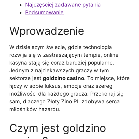
Najczęściej zadawane pytania
Podsumowanie
Wprowadzenie
W dzisiejszym świecie, gdzie technologia
rozwija się w zastraszającym tempie, online
kasyna stają się coraz bardziej popularne.
Jednym z najciekawszych graczy w tym
sektorze jest
goldzino casino
. To miejsce, które
łączy w sobie luksus, emocje oraz szereg
możliwości dla każdego gracza. Przekonaj się
sam, dlaczego Złoty Zino PL zdobywa serca
miłośników hazardu.
Czym jest goldzino