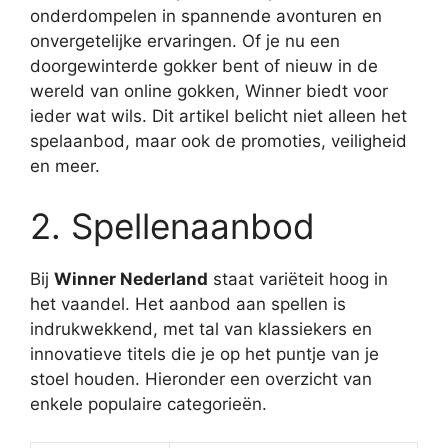
onderdompelen in spannende avonturen en
onvergetelijke ervaringen. Of je nu een
doorgewinterde gokker bent of nieuw in de
wereld van online gokken, Winner biedt voor
ieder wat wils. Dit artikel belicht niet alleen het
spelaanbod, maar ook de promoties, veiligheid
en meer.
2. Spellenaanbod
Bij
Winner Nederland
staat variëteit hoog in
het vaandel. Het aanbod aan spellen is
indrukwekkend, met tal van klassiekers en
innovatieve titels die je op het puntje van je
stoel houden. Hieronder een overzicht van
enkele populaire categorieën.