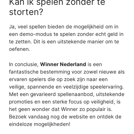
Kan ik spelen zonder te
storten?
Ja, veel spellen bieden de mogelijkheid om in
een demo-modus te spelen zonder echt geld in
te zetten. Dit is een uitstekende manier om te
oefenen.
In conclusie,
Winner Nederland
is een
fantastische bestemming voor zowel nieuwe als
ervaren spelers die op zoek zijn naar een
veilige, spannende en veelzijdige speelervaring.
Met een gevarieerd spellenaanbod, uitstekende
promoties en een sterke focus op veiligheid, is
het geen wonder dat Winner zo populair is.
Bezoek vandaag nog de website en ontdek de
eindeloze mogelijkheden!