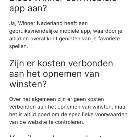
app aan?
Ja, Winner Nederland heeft een
gebruiksvriendelijke mobiele app, waardoor je
altijd en overal kunt genieten van je favoriete
spellen.
Zijn er kosten verbonden
aan het opnemen van
winsten?
Over het algemeen zijn er geen kosten
verbonden aan het opnemen van winsten, maar
het is altijd goed om de specifieke voorwaarden
van de website te controleren.