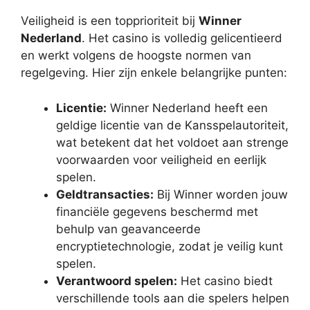
Veiligheid is een topprioriteit bij
Winner
Nederland
. Het casino is volledig gelicentieerd
en werkt volgens de hoogste normen van
regelgeving. Hier zijn enkele belangrijke punten:
Licentie:
Winner Nederland heeft een
geldige licentie van de Kansspelautoriteit,
wat betekent dat het voldoet aan strenge
voorwaarden voor veiligheid en eerlijk
spelen.
Geldtransacties:
Bij Winner worden jouw
financiële gegevens beschermd met
behulp van geavanceerde
encryptietechnologie, zodat je veilig kunt
spelen.
Verantwoord spelen:
Het casino biedt
verschillende tools aan die spelers helpen