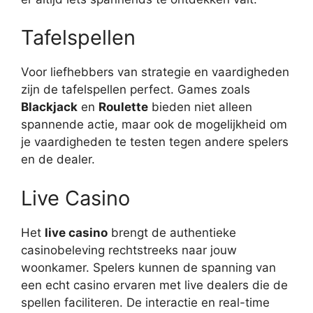
Tafelspellen
Voor liefhebbers van strategie en vaardigheden
zijn de tafelspellen perfect. Games zoals
Blackjack
en
Roulette
bieden niet alleen
spannende actie, maar ook de mogelijkheid om
je vaardigheden te testen tegen andere spelers
en de dealer.
Live Casino
Het
live casino
brengt de authentieke
casinobeleving rechtstreeks naar jouw
woonkamer. Spelers kunnen de spanning van
een echt casino ervaren met live dealers die de
spellen faciliteren. De interactie en real-time