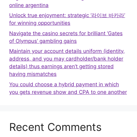
online argentina
Unlock true enjoyment: strategic ‘라이브 바카라’
for winning opportunities
Navigate the casino secrets for brilliant ‘Gates
of Olympus’ gambling gains
Maintain your account details uniform (identity,
address, and you may cardholder/bank holder
details) thus earnings aren’t getting stored
having mismatches
You could choose a hybrid payment in which
you gets revenue show and CPA to one another
Recent Comments