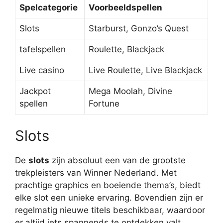
Spelcategorie
Voorbeeldspellen
Slots
Starburst, Gonzo’s Quest
tafelspellen
Roulette, Blackjack
Live casino
Live Roulette, Live Blackjack
Jackpot
Mega Moolah, Divine
spellen
Fortune
Slots
De
slots
zijn absoluut een van de grootste
trekpleisters van Winner Nederland. Met
prachtige graphics en boeiende thema’s, biedt
elke slot een unieke ervaring. Bovendien zijn er
regelmatig nieuwe titels beschikbaar, waardoor
er altijd iets spannends te ontdekken valt.