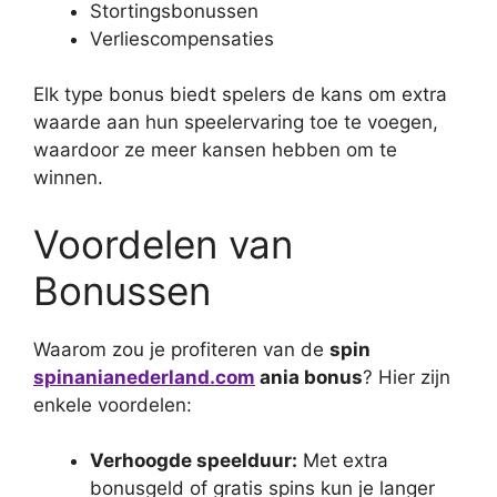
Stortingsbonussen
Verliescompensaties
Elk type bonus biedt spelers de kans om extra
waarde aan hun speelervaring toe te voegen,
waardoor ze meer kansen hebben om te
winnen.
Voordelen van
Bonussen
Waarom zou je profiteren van de
spin
spinanianederland.com
ania bonus
? Hier zijn
enkele voordelen:
Verhoogde speelduur:
Met extra
bonusgeld of gratis spins kun je langer