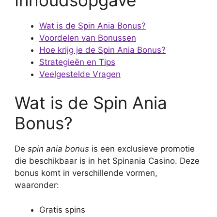
Wat is de Spin Ania Bonus?
Voordelen van Bonussen
Hoe krijg je de Spin Ania Bonus?
Strategieën en Tips
Veelgestelde Vragen
Wat is de Spin Ania
Bonus?
De
spin ania bonus
is een exclusieve promotie
die beschikbaar is in het Spinania Casino. Deze
bonus komt in verschillende vormen,
waaronder:
Gratis spins