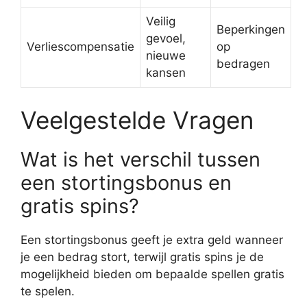
Veilig
Beperkingen
gevoel,
Verliescompensatie
op
nieuwe
bedragen
kansen
Veelgestelde Vragen
Wat is het verschil tussen
een stortingsbonus en
gratis spins?
Een stortingsbonus geeft je extra geld wanneer
je een bedrag stort, terwijl gratis spins je de
mogelijkheid bieden om bepaalde spellen gratis
te spelen.