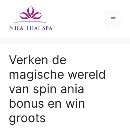
Skip
to
content
Menu
Verken de
magische wereld
van spin ania
bonus en win
groots