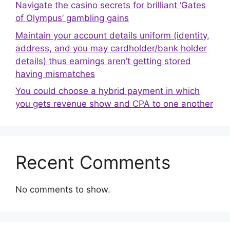
Navigate the casino secrets for brilliant ‘Gates
of Olympus’ gambling gains
Maintain your account details uniform (identity,
address, and you may cardholder/bank holder
details) thus earnings aren’t getting stored
having mismatches
You could choose a hybrid payment in which
you gets revenue show and CPA to one another
Recent Comments
No comments to show.