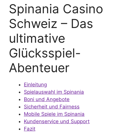
Spinania Casino
Schweiz – Das
ultimative
Glücksspiel-
Abenteuer
Einleitung
Spielauswahl im Spinania
Boni und Angebote
Sicherheit und Fairness
Mobile Spiele im Spinania
Kundenservice und Support
Fazit