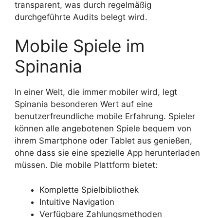
transparent, was durch regelmäßig
durchgeführte Audits belegt wird.
Mobile Spiele im
Spinania
In einer Welt, die immer mobiler wird, legt
Spinania besonderen Wert auf eine
benutzerfreundliche mobile Erfahrung. Spieler
können alle angebotenen Spiele bequem von
ihrem Smartphone oder Tablet aus genießen,
ohne dass sie eine spezielle App herunterladen
müssen. Die mobile Plattform bietet:
Komplette Spielbibliothek
Intuitive Navigation
Verfügbare Zahlungsmethoden