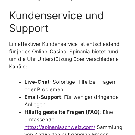
Kundenservice und
Support
Ein effektiver Kundenservice ist entscheidend
für jedes Online-Casino. Spinania bietet rund
um die Uhr Unterstützung über verschiedene
Kanäle:
Live-Chat
: Sofortige Hilfe bei Fragen
oder Problemen.
Email-Support
: Für weniger dringende
Anliegen.
Häufig gestellte Fragen (FAQ)
: Eine
umfassende
https://spinaniaschweiz.com/
Sammlung
von Antworten auf gängige Fragen.