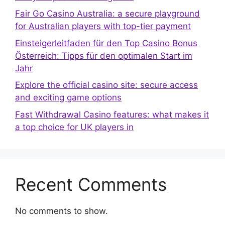
Fair Go Casino Australia: a secure playground
for Australian players with top-tier payment
Einsteigerleitfaden für den Top Casino Bonus
Österreich: Tipps für den optimalen Start im
Jahr
Explore the official casino site: secure access
and exciting game options
Fast Withdrawal Casino features: what makes it
a top choice for UK players in
Recent Comments
No comments to show.