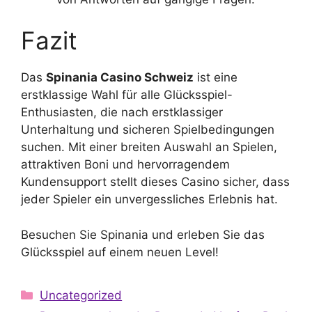
Fazit
Das
Spinania Casino Schweiz
ist eine
erstklassige Wahl für alle Glücksspiel-
Enthusiasten, die nach erstklassiger
Unterhaltung und sicheren Spielbedingungen
suchen. Mit einer breiten Auswahl an Spielen,
attraktiven Boni und hervorragendem
Kundensupport stellt dieses Casino sicher, dass
jeder Spieler ein unvergessliches Erlebnis hat.
Besuchen Sie Spinania und erleben Sie das
Glücksspiel auf einem neuen Level!
Categories
Uncategorized