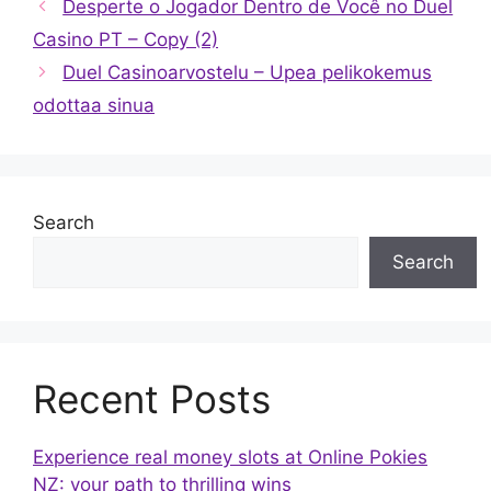
Desperte o Jogador Dentro de Você no Duel
Casino PT – Copy (2)
Duel Casinoarvostelu – Upea pelikokemus
odottaa sinua
Search
Search
Recent Posts
Experience real money slots at Online Pokies
NZ: your path to thrilling wins