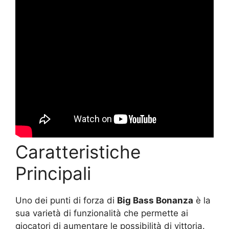
Caratteristiche
Principali
Uno dei punti di forza di
Big Bass Bonanza
è la
sua varietà di funzionalità che permette ai
giocatori di aumentare le possibilità di vittoria.