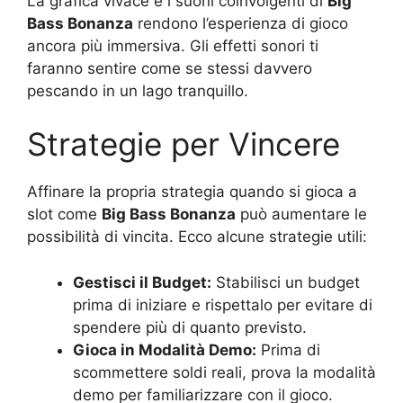
La grafica vivace e i suoni coinvolgenti di
Big
Bass Bonanza
rendono l’esperienza di gioco
ancora più immersiva. Gli effetti sonori ti
faranno sentire come se stessi davvero
pescando in un lago tranquillo.
Strategie per Vincere
Affinare la propria strategia quando si gioca a
slot come
Big Bass Bonanza
può aumentare le
possibilità di vincita. Ecco alcune strategie utili:
Gestisci il Budget:
Stabilisci un budget
prima di iniziare e rispettalo per evitare di
spendere più di quanto previsto.
Gioca in Modalità Demo:
Prima di
scommettere soldi reali, prova la modalità
demo per familiarizzare con il gioco.