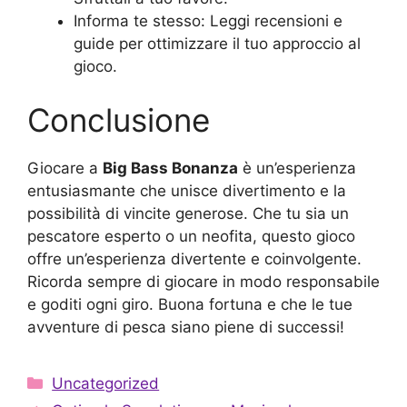
Informa te stesso: Leggi recensioni e
guide per ottimizzare il tuo approccio al
gioco.
Conclusione
Giocare a
Big Bass Bonanza
è un’esperienza
entusiasmante che unisce divertimento e la
possibilità di vincite generose. Che tu sia un
pescatore esperto o un neofita, questo gioco
offre un’esperienza divertente e coinvolgente.
Ricorda sempre di giocare in modo responsabile
e goditi ogni giro. Buona fortuna e che le tue
avventure di pesca siano piene di successi!
Categories
Uncategorized