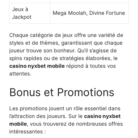
Jeux à
Mega Moolah, Divine Fortune
Jackpot
Chaque catégorie de jeux offre une variété de
styles et de thèmes, garantissant que chaque
joueur trouve son bonheur. Qu’il s’agisse de
spins rapides ou de stratégies élaborées, le
casino nyxbet mobile
répond à toutes vos
attentes.
Bonus et Promotions
Les promotions jouent un rôle essentiel dans
l’attraction des joueurs. Sur le
casino nyxbet
mobile
, vous trouverez de nombreuses offres
intéressantes :