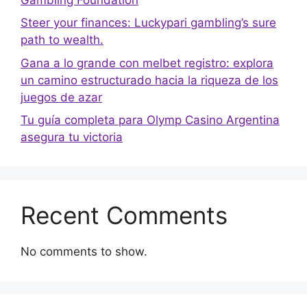
Steer your finances: Luckypari gambling’s sure
path to wealth.
Gana a lo grande con melbet registro: explora
un camino estructurado hacia la riqueza de los
juegos de azar
Tu guía completa para Olymp Casino Argentina
asegura tu victoria
Recent Comments
No comments to show.