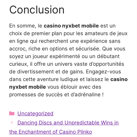
Conclusion
En somme, le
casino nyxbet mobile
est un
choix de premier plan pour les amateurs de jeux
en ligne qui recherchent une expérience sans
accroc, riche en options et sécurisée. Que vous
soyez un joueur expérimenté ou un débutant
curieux, il offre un univers vaste d’opportunités
de divertissement et de gains. Engagez-vous
dans cette aventure ludique et laissez le
casino
nyxbet mobile
vous éblouir avec des
promesses de succès et d’adrénaline !
Categories
Uncategorized
Dancing Discs and Unpredictable Wins in
the Enchantment of Casino Plinko