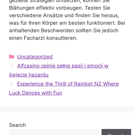
gezielte Strategien umsetzen, können Sie
Blähungen effektiv vorbeugen. Testen Sie
verschiedene Ansätze und finden Sie heraus,
was für Ihren Körper am besten funktioniert. Bei
anhaltenden Beschwerden sollten Sie jedoch
einen Facharzt konsultieren.
Categories
Uncategorized
Alfcasino opinie pełne pasji i emocji w
świecie hazardu
Experience the Thrill of Rainbet NZ Where
Luck Dances with Fun
Search